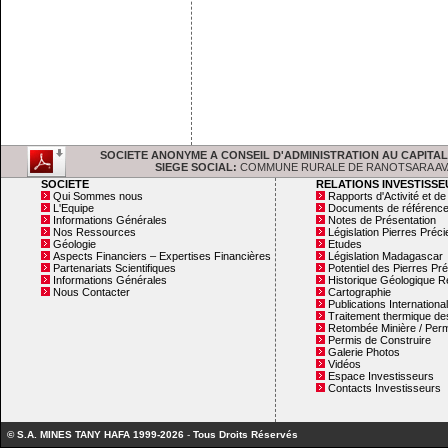
SOCIETE ANONYME A CONSEIL D'ADMINISTRATION AU CAPITAL DE : 
SIEGE SOCIAL:
COMMUNE RURALE DE RANOTSARA AVARATR
SOCIETE
RELATIONS INVESTISS
Qui Sommes nous
Rapports d'Activité et d
L'Equipe
Documents de référenc
Informations Générales
Notes de Présentation
Nos Ressources
Législation Pierres Préc
Géologie
Etudes
Aspects Financiers – Expertises Financières
Législation Madagascar
Partenariats Scientifiques
Potentiel des Pierres Pr
Informations Générales
Historique Géologique R
Nous Contacter
Cartographie
Publications Internationa
Traitement thermique des
Retombée Minière / Perm
Permis de Construire
Galerie Photos
Vidéos
Espace Investisseurs
Contacts Investisseurs
© S.A. MINES TANY HAFA 1999-2026
-
Tous Droits Réservés