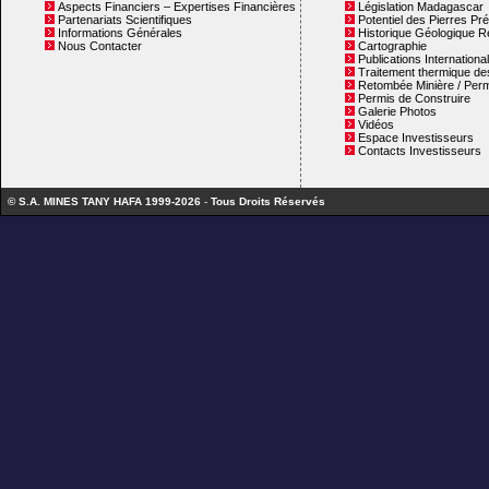
Aspects Financiers – Expertises Financières
Législation Madagascar
Partenariats Scientifiques
Potentiel des Pierres Pr
Informations Générales
Historique Géologique R
Nous Contacter
Cartographie
Publications Internationa
Traitement thermique des
Retombée Minière / Perm
Permis de Construire
Galerie Photos
Vidéos
Espace Investisseurs
Contacts Investisseurs
© S.A. MINES TANY HAFA 1999-2026
-
Tous Droits Réservés