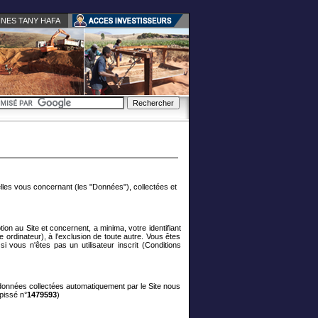
INES TANY HAFA
lles vous concernant (les "Données"), collectées et
on au Site et concernent, a minima, votre identifiant
ordinateur), à l'exclusion de toute autre. Vous êtes
 vous n'êtes pas un utilisateur inscrit (Conditions
 données collectées automatiquement par le Site nous
pissé n°
1479593
)