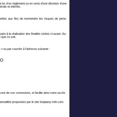
e loi, d'un règlement ou en vertu d'une décision d'une
roits et intérêts.
iées aux fins de restreindre les risques de perte,
e à la réalisation des finalités visées ci-avant. Au-
 que ce soit.
 ou par courrier à l'adresse suivante :
GO
une de vos connexions, et facilite ainsi votre accès
tionnalités proposées par le site fonjatany-mth.com.