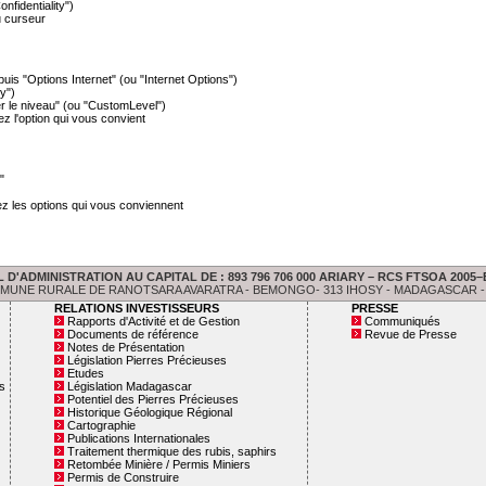
onfidentiality")
u curseur
puis "Options Internet" (ou "Internet Options")
y")
er le niveau" (ou "CustomLevel")
ez l'option qui vous convient
"
z les options qui vous conviennent
ADMINISTRATION AU CAPITAL DE : 893 796 706 000 ARIARY – RCS FTSOA 2005–B-004
NE RURALE DE RANOTSARA AVARATRA - BEMONGO- 313 IHOSY - MADAGASCAR - TEL : 3
RELATIONS INVESTISSEURS
PRESSE
Rapports d'Activité et de Gestion
Communiqués
Documents de référence
Revue de Presse
Notes de Présentation
Législation Pierres Précieuses
Etudes
s
Législation Madagascar
Potentiel des Pierres Précieuses
Historique Géologique Régional
Cartographie
Publications Internationales
Traitement thermique des rubis, saphirs
Retombée Minière / Permis Miniers
Permis de Construire