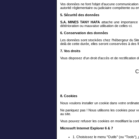
Vos données ne font l'objet d'aucune communication à 
autorité réglementaire ou judiciaire compétente ou e
5. Sécurité des données
S.A. MINES TANY HAFA
attache une importance t
détérioration ou mauvaise utilisation de celles-ci.
6. Conservation des données
Les données sont stockées chez l'hébergeur du Site i
delà de cette durée, elles seront conservées à des fi
7. Vos droits
Vous disposez d'un droit d'accès et de rectificatio
C
8. Cookies
Nous voulons installer un cookie dans votre ordinate
Ne paniquez pas ! Nous utilisons les cookies pour vo
au site.
Vous pouvez refuser les cookies en modifiant la confi
Microsoft Internet Explorer 6 & 7
1. Choisissez le menu "Outils" (ou "Tools"), 