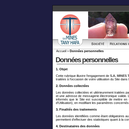
Accueil >
Données personnelles
Données personnelles
1. Objet
Cette rubrique illustre l'engagement de
S.A. MINES
traitées à l'occasion de votre utilisation du Site dans
2. Données collectées
Les données collectées et ultérieurement traitées pa
et une adresse de messagerie électronique valide. L
informés que le Site est susceptible de mettre en 
d'Utilisation), en modifiant les paramètres concernés
3. Finalités des traitements
Les données identifiées comme étant obligatoires au
permettent d'effectuer des statistiques quant à la co
4. Destinataires des données