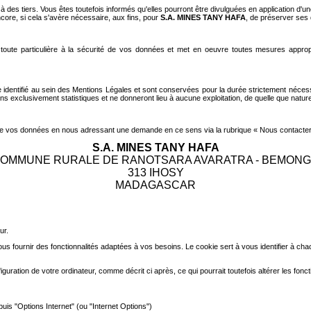
des tiers. Vous êtes toutefois informés qu'elles pourront être divulguées en application d'un
ncore, si cela s'avère nécessaire, aux fins, pour
S.A. MINES TANY HAFA
, de préserver ses d
oute particulière à la sécurité de vos données et met en oeuvre toutes mesures appropr
dentifié au sein des Mentions Légales et sont conservées pour la durée strictement nécessair
ns exclusivement statistiques et ne donneront lieu à aucune exploitation, de quelle que nature
n de vos données en nous adressant une demande en ce sens via la rubrique « Nous contacter »
S.A. MINES TANY HAFA
OMMUNE RURALE DE RANOTSARA AVARATRA - BEMON
313 IHOSY
MADAGASCAR
ur.
us fournir des fonctionnalités adaptées à vos besoins. Le cookie sert à vous identifier à chac
guration de votre ordinateur, comme décrit ci après, ce qui pourrait toutefois altérer les fonc
puis "Options Internet" (ou "Internet Options")