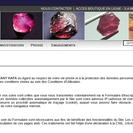
NOUS CONTACTER
|
ACCES BOUTIQUE EN LIGNE - S.A M
 TANY HAFA
eu égard au respect de votre vie privée et à la protection des données personne
 les conditions visées au sein des Conditions d'Utilisation.
r nos soins sont celles que vous nous transmettez volontairement via le Formulaire d'inscripti
es données collectées automatiquement par le Site sont votre adresse IP (adresse de votre 
oeuvre un procédé automatique de traçage (cookie), auquel vous pouvez faire obstacle, si
 de votre navigateur internet.
 sein du Formulaire sont nécessaires aux fins de bénéficier des fonctionnalités du Site. Les
nsultation de ces pages web. Ces traitements ont fait l'objet d'une déclaration à la CNIL. (récé