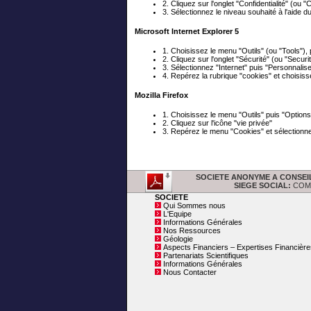
2. Cliquez sur l'onglet "Confidentialité" (ou "C
3. Sélectionnez le niveau souhaité à l'aide d
Microsoft Internet Explorer 5
1. Choisissez le menu "Outils" (ou "Tools"), 
2. Cliquez sur l'onglet "Sécurité" (ou "Securit
3. Sélectionnez "Internet" puis "Personnalis
4. Repérez la rubrique "cookies" et choisiss
Mozilla Firefox
1. Choisissez le menu "Outils" puis "Options
2. Cliquez sur l'icône "vie privée"
3. Repérez le menu "Cookies" et sélectionne
SOCIETE ANONYME A CONSEIL D'
SIEGE SOCIAL:
COMMU
SOCIETE
Qui Sommes nous
L'Equipe
Informations Générales
Nos Ressources
Géologie
Aspects Financiers – Expertises Financière
Partenariats Scientifiques
Informations Générales
Nous Contacter